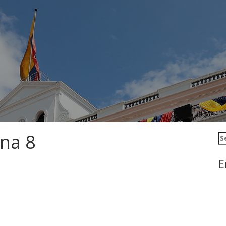
na 8
Se
E