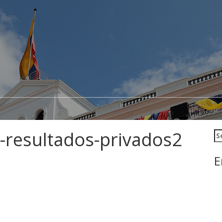
d-resultados-privados2
Se
E