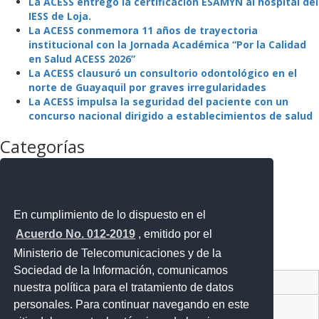
La ACESS entregó la certificación ESAMYN al hospital del
IESS de Loja.
La ACESS conmemora 11 años de trayectoria
institucional con la Jornada Académica “Por la Calidad
en Salud ACESS 2026”
La ACESS clausuró un consultorio odontológico en el
norte de Guayaquil por graves irregularidades
La ACESS impulsa la seguridad del paciente con un
concurso nacional dirigido a establecimientos de salud
Categorías
La Agencia
La Institución
Mejora Regulatoria
Noticias
En cumplimiento de lo dispuesto en el
Noticias Destacadas
Acuerdo No. 012-2019
, emitido por el
Programas y Servicios
Ministerio de Telecomunicaciones y de la
Sin categoría
Sociedad de la Información, comunicamos
Contacto Ciudadano Digital
nuestra política para el tratamiento de datos
personales. Para continuar navegando en este
Portal Trámites Ciudadanos