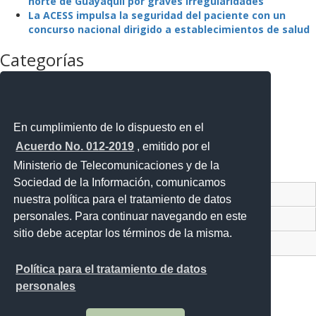
norte de Guayaquil por graves irregularidades
La ACESS impulsa la seguridad del paciente con un
concurso nacional dirigido a establecimientos de salud
Categorías
La Agencia
La Institución
Mejora Regulatoria
Noticias
En cumplimiento de lo dispuesto en el
Noticias Destacadas
Acuerdo No. 012-2019
, emitido por el
Programas y Servicios
Ministerio de Telecomunicaciones y de la
Sin categoría
Sociedad de la Información, comunicamos
Contacto Ciudadano Digital
nuestra política para el tratamiento de datos
personales. Para continuar navegando en este
Portal Trámites Ciudadanos
sitio debe aceptar los términos de la misma.
Sistema Nacional de Información (SNI)
Política para el tratamiento de datos
personales
Av. Lira Ňan entre Amaru Ňan y Quitumbe Ñan